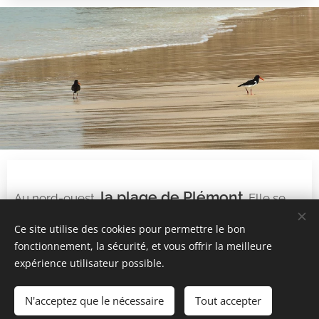
la plage de Plémont
Au nord-ouest,
. Elle se
mérite ! Il faut emprunter un sentier escarpé, au
Ce site utilise des cookies pour permettre le bon
dénivelé impressionnant, puis une passerelle pour
fonctionnement, la sécurité, et vous offrir la meilleure
accéder à la plage. On ne compte plus les marches !
expérience utilisateur possible.
Mais la vue offerte lors de la descente est superbe.
A marée haute comme à marée basse, cette plage
N'acceptez que le nécessaire
Tout accepter
est magnifique : grottes, sillons rocheux, chute