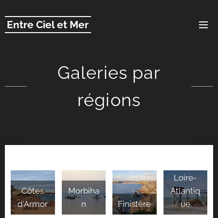
Entre Ciel et Mer
Galeries par
régions
Loire-
Côtes
Morbiha
Atlantiq
d'Armor
n
Finistère
ue