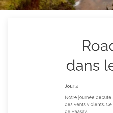
Road 
dans l
Jour 4
Notre journée débute à
des vents violents. Ce 
de Raasay.