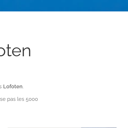
oten
es
Lofoten
.
sse pas les 5000